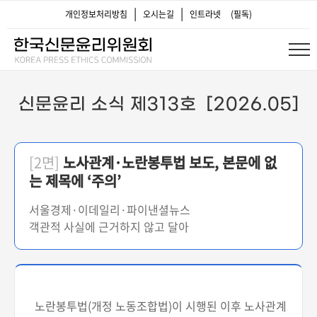
|
|
개인정보처리방침
오시는길
인트라넷
(필독)
신문윤리 소식 제313호 [2026.05]
[2면]
노사관계·노란봉투법 보도, 본문에 없
는 제목에 ‘주의’
서울경제·이데일리·파이낸셜뉴스
객관적 사실에 근거하지 않고 달아
노란봉투법(개정 노동조합법)이 시행된 이후 노사관계