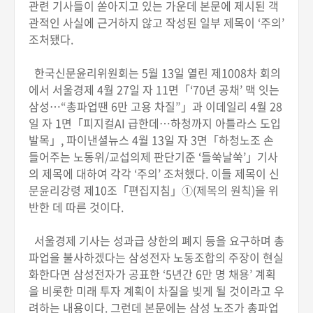
관련 기사들이 쏟아지고 있는 가운데 본문에 제시된 객
관적인 사실에 근거하지 않고 작성된 일부 제목이 ‘주의’
조처됐다.
한국신문윤리위원회는 5월 13일 열린 제1008차 회의
에서 서울경제 4월 27일 자 11면「‘70년 공채’ 맥 잇는
삼성…“총파업땐 6만 고용 차질”」과 이데일리 4월 28
일 자 1면「피지컬AI 급한데…하청까지 아틀라스 도입
발목」, 파이낸셜뉴스 4월 13일 자 3면「하청노조 손
들어주는 노동위/교섭의제 판단기준 ‘들쑥날쑥’」기사
의 제목에 대하여 각각 ‘주의’ 조처했다. 이들 제목이 신
문윤리강령 제10조「편집지침」①(제목의 원칙)을 위
반한 데 따른 것이다.
서울경제 기사는 성과급 상한의 폐지 등을 요구하며 총
파업을 불사하겠다는 삼성전자 노동조합의 주장이 현실
화한다면 삼성전자가 공표한 ‘5년간 6만 명 채용’ 계획
을 비롯한 미래 투자 계획이 차질을 빚게 될 것이라고 우
려하는 내용이다. 그런데 본문에는 삼성 노조가 총파업