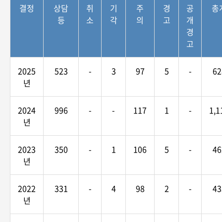
결정
상담
취
기
주
경
공
총
등
소
각
의
고
개
경
고
2025
523
-
3
97
5
-
62
년
2024
996
-
-
117
1
-
1,1
년
2023
350
-
1
106
5
-
46
년
2022
331
-
4
98
2
-
43
년