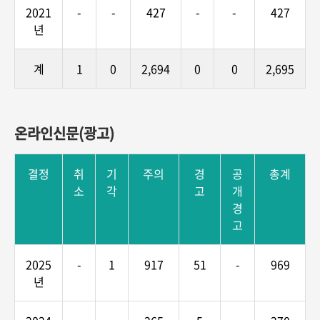
2021
-
-
427
-
-
427
년
계
1
0
2,694
0
0
2,695
온라인신문(광고)
결정
취
기
주의
경
공
총계
소
각
고
개
경
고
2025
-
1
917
51
-
969
년