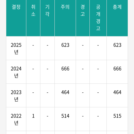
결정
취
기
주의
경
공
총계
소
각
고
개
경
고
2025
-
-
623
-
-
623
년
2024
-
-
666
-
-
666
년
2023
-
-
464
-
-
464
년
2022
1
-
514
-
-
515
년