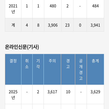
2021
1
1
480
2
-
484
년
계
4
8
3,906
23
0
3,941
온라인신문(기사)
결정
취
기
주의
경
공
총계
소
각
고
개
경
고
2025
-
2
3,617
10
-
3,629
년