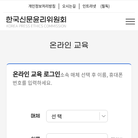
|
|
개인정보처리방침
오시는길
인트라넷
(필독)
정관
제규정
간행물
온라인 교육
카드뉴스/뉴스레터
온라인 교육 로그인
서약사
소속 매체 선택 후 이름, 휴대폰
번호를 입력하세요.
보도자료
알림/신청/서식
매체
신문윤리 소식
위원회 소개