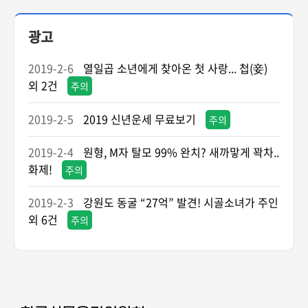
광고
2019-2-6
열일곱 소년에게 찾아온 첫 사랑... 첩(妾)
외 2건
주의
2019-2-5
2019 신년운세 무료보기
주의
2019-2-4
원형, M자 탈모 99% 완치? 새까맣게 꽉차..
화제!
주의
2019-2-3
강원도 동굴 “27억” 발견! 시골소녀가 주인
외 6건
주의