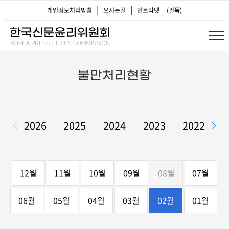
|
|
위원회 소개
개인정보처리방침
오시는길
인트라넷
(필독)
이사장 인사말
연혁
불만처리현황
총회
이사회
2026
2025
2024
2023
2022
2
윤리위원회
오시는 길
12월
11월
10월
09월
08월
07월
06월
05월
04월
03월
02월
01월