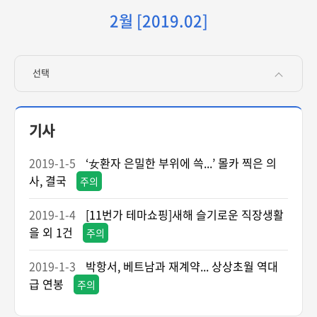
2월 [2019.02]
선택
기사
2019-1-5
‘女환자 은밀한 부위에 쓱...’ 몰카 찍은 의
사, 결국
주의
2019-1-4
[11번가 테마쇼핑]새해 슬기로운 직장생활
을 외 1건
주의
2019-1-3
박항서, 베트남과 재계약... 상상초월 역대
급 연봉
주의