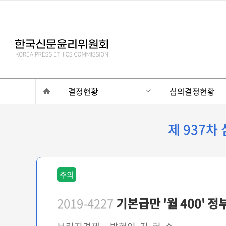
결정현황
심의결정현황
제 937차
주의
2019-4227
기본급만 '월 400' 