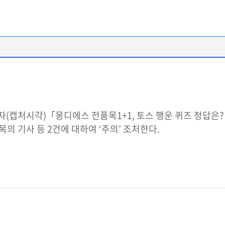
 20일자(캡처시각)「몽디에스 전품목1+1, 토스 행운 퀴즈 정답
의 기사 등 2건에 대하여 ‘주의’ 조처한다.