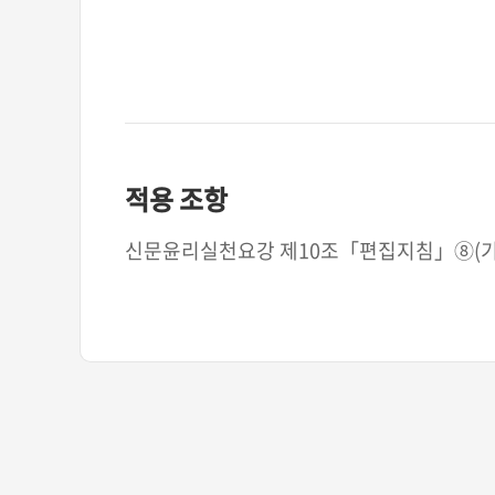
적용 조항
신문윤리실천요강 제10조「편집지침」⑧(기