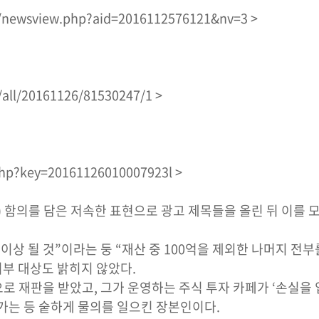
/newsview.php?aid=2016112576121&nv=3 >
all/20161126/81530247/1 >
php?key=20161126010007923l >
 함의를 담은 저속한 표현으로 광고 제목들을 올린 뒤 이를 
 이상 될 것”이라는 둥 “재산 중 100억을 제외한 나머지 전
기부 대상도 밝히지 않았다.
로 재판을 받았고, 그가 운영하는 주식 투자 카페가 ‘손실을
가는 등 숱하게 물의를 일으킨 장본인이다.