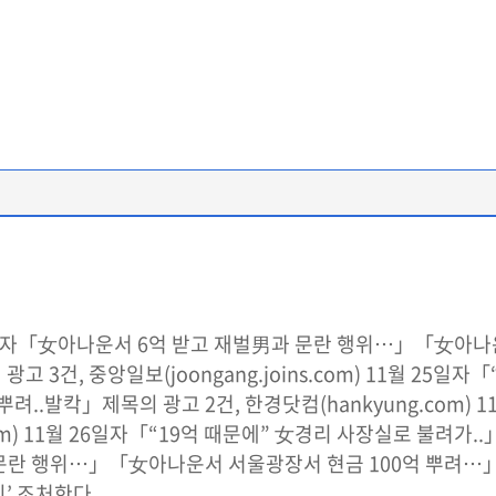
월 25일자「女아나운서 6억 받고 재벌男과 문란 행위…」「女
고 3건, 중앙일보(joongang.joins.com) 11월 25일
려..발칵」제목의 광고 2건, 한경닷컴(hankyung.com) 
m) 11월 26일자「“19억 때문에” 女경리 사장실로 불려가..」제
문란 행위…」「女아나운서 서울광장서 현금 100억 뿌려…」
의’ 조처한다.