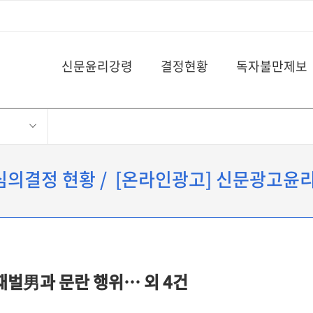
신문윤리강령
결정현황
독자불만제보
 심의결정 현황 / [온라인광고] 신문광고윤
재벌男과 문란 행위… 외 4건