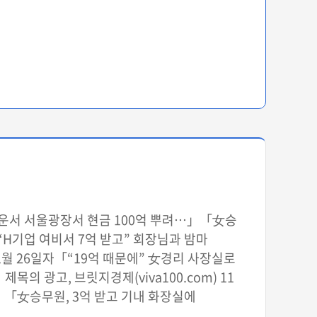
아나운서 서울광장서 현금 100억 뿌려…」「女승
자「“H기업 여비서 7억 받고” 회장님과 밤마
11월 26일자「“19억 때문에” 女경리 사장실로
목의 광고, 브릿지경제(viva100.com) 11
「女승무원, 3억 받고 기내 화장실에