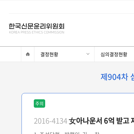
결정현황
심의결정현황
제904차
주의
2016-4134
女아나운서 6억 받고 