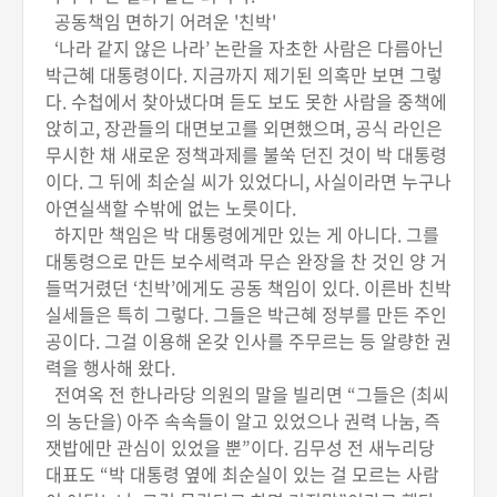
공동책임 면하기 어려운 '친박'
‘나라 같지 않은 나라’ 논란을 자초한 사람은 다름아닌
박근혜 대통령이다. 지금까지 제기된 의혹만 보면 그렇
다. 수첩에서 찾아냈다며 듣도 보도 못한 사람을 중책에
앉히고, 장관들의 대면보고를 외면했으며, 공식 라인은
무시한 채 새로운 정책과제를 불쑥 던진 것이 박 대통령
이다. 그 뒤에 최순실 씨가 있었다니, 사실이라면 누구나
아연실색할 수밖에 없는 노릇이다.
하지만 책임은 박 대통령에게만 있는 게 아니다. 그를
대통령으로 만든 보수세력과 무슨 완장을 찬 것인 양 거
들먹거렸던 ‘친박’에게도 공동 책임이 있다. 이른바 친박
실세들은 특히 그렇다. 그들은 박근혜 정부를 만든 주인
공이다. 그걸 이용해 온갖 인사를 주무르는 등 알량한 권
력을 행사해 왔다.
전여옥 전 한나라당 의원의 말을 빌리면 “그들은 (최씨
의 농단을) 아주 속속들이 알고 있었으나 권력 나눔, 즉
잿밥에만 관심이 있었을 뿐”이다. 김무성 전 새누리당
대표도 “박 대통령 옆에 최순실이 있는 걸 모르는 사람