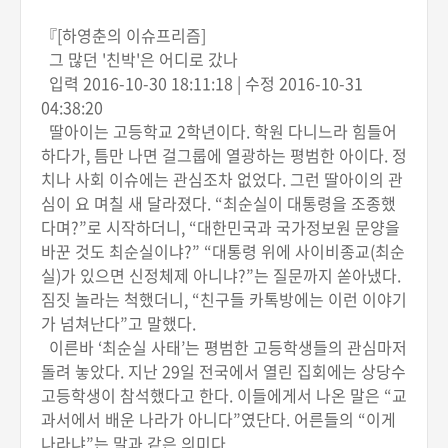
『[하영춘의 이슈프리즘]
그 많던 '친박'은 어디로 갔나
입력 2016-10-30 18:11:18 | 수정 2016-10-31
04:38:20
딸아이는 고등학교 2학년이다. 학원 다니느라 힘들어
하다가, 틈만 나면 걸그룹에 열광하는 평범한 아이다. 정
치나 사회 이슈에는 관심조차 없었다. 그런 딸아이의 관
심이 요 며칠 새 달라졌다. “최순실이 대통령을 조종했
다며?”로 시작하더니, “대한민국과 국가정보원 문양을
바꾼 것도 최순실이냐?” “대통령 위에 사이비종교(최순
실)가 있으면 신정체제 아니냐?”는 질문까지 쏟아냈다.
짐짓 놀라는 척했더니, “친구들 카톡방에는 이런 이야기
가 넘쳐난다”고 말했다.
이른바 ‘최순실 사태’는 평범한 고등학생들의 관심마저
돌려 놓았다. 지난 29일 전국에서 열린 집회에는 상당수
고등학생이 참석했다고 한다. 이들에게서 나온 말은 “교
과서에서 배운 나라가 아니다”였단다. 어른들의 “이게
나라냐”는 말과 같은 의미다.