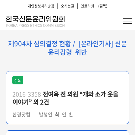
|
|
개인정보처리방침
오시는길
인트라넷
(필독)
제904차 심의결정 현황 / [온라인기사] 신문
윤리강령 위반
주의
2016-3358
전여옥 전 의원 “개와 소가 웃을
이야기” 외 2건
한경닷컴 발행인 최 인 환