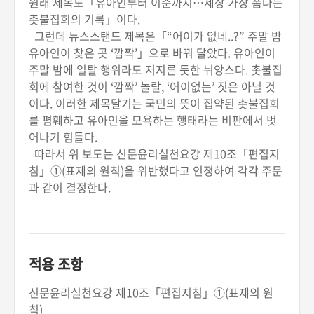
원래 제목도「유아인부터 이준까지…세상 가장 폼나는
촛불집회의 기록」이다.
그런데 뉴스스탠드 제목은「“어이가 없네..?” 주말 밤
유아인이 찾은 곳 ‘깜짝’」으로 바꿔 달았다. 유아인이
주말 밤에 일탈 행위라도 저지른 듯한 뉘앙스다. 촛불집
회에 참여한 것이 ‘깜짝’ 놀랄, ‘어이없는’ 짓은 아닐 것
이다. 이러한 제목달기는 국민의 뜻이 집약된 촛불집회
를 폄훼하고 유아인을 모욕하는 행태라는 비판에서 벗
어나기 힘들다.
따라서 위 보도는 신문윤리실천요강 제10조「편집지
침」①(표제의 원칙)을 위반했다고 인정하여 각각 주문
과 같이 결정한다.
적용 조항
신문윤리실천요강 제10조「편집지침」①(표제의 원
칙)