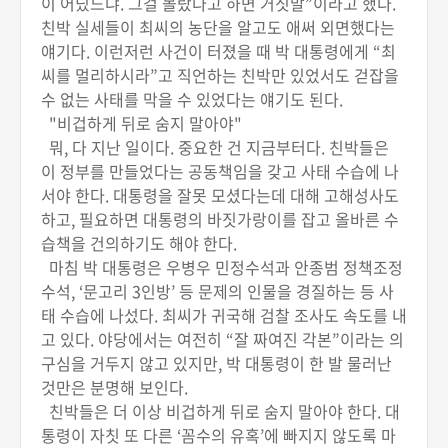
이 어딨느냐. 그걸 몰랐다고 하면 거짓말”이라고 했다.
친박 실세들이 최씨의 농단을 알고도 애써 외면했다는
얘기다. 이런저런 사건이 터졌을 때 박 대통령에게 “최
씨를 멀리하시라”고 직언하는 친박만 있었서도 걷잡을
수 없는 사태를 막을 수 있었다는 얘기도 된다.
"비겁하게 뒤로 숨지 말아야"
뭐, 다 지난 일이다. 중요한 건 지금부터다. 친박들은
이 정부를 만들었다는 공동책임을 갖고 사태 수습에 나
서야 한다. 대통령을 잘못 모셨다는데 대해 고해성사도
하고, 필요하면 대통령의 바짓가랑이를 잡고 올바른 수
습책을 건의하기도 해야 한다.
마침 박 대통령은 우병우 민정수석과 안종범 정책조정
수석, ‘문고리 3인방’ 등 문제의 인물을 경질하는 등 사
태 수습에 나섰다. 최씨가 귀국해 검찰 조사도 속도를 내
고 있다. 야당에서는 여전히 “잘 짜여진 각본”이라는 의
구심을 거두지 않고 있지만, 박 대통령이 한 발 물러난
것만은 분명해 보인다.
친박들은 더 이상 비겁하게 뒤로 숨지 말아야 한다. 대
통령이 자칫 또 다른 ‘꼼수의 유혹’에 빠지지 않도록 마