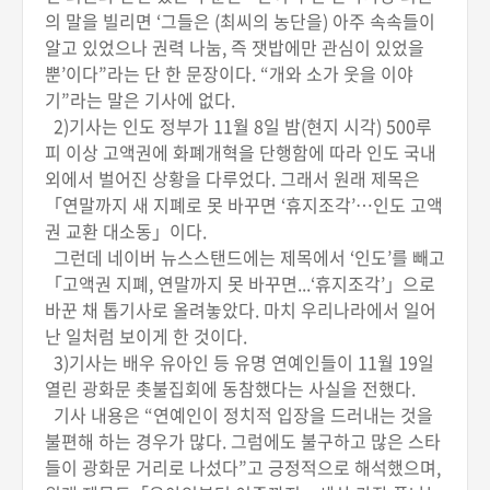
의 말을 빌리면 ‘그들은 (최씨의 농단을) 아주 속속들이
알고 있었으나 권력 나눔, 즉 잿밥에만 관심이 있었을
뿐’이다”라는 단 한 문장이다. “개와 소가 웃을 이야
기”라는 말은 기사에 없다.
2)기사는 인도 정부가 11월 8일 밤(현지 시각) 500루
피 이상 고액권에 화폐개혁을 단행함에 따라 인도 국내
외에서 벌어진 상황을 다루었다. 그래서 원래 제목은
「연말까지 새 지폐로 못 바꾸면 ‘휴지조각’…인도 고액
권 교환 대소동」이다.
그런데 네이버 뉴스스탠드에는 제목에서 ‘인도’를 빼고
「고액권 지폐, 연말까지 못 바꾸면...‘휴지조각’」으로
바꾼 채 톱기사로 올려놓았다. 마치 우리나라에서 일어
난 일처럼 보이게 한 것이다.
3)기사는 배우 유아인 등 유명 연예인들이 11월 19일
열린 광화문 촛불집회에 동참했다는 사실을 전했다.
기사 내용은 “연예인이 정치적 입장을 드러내는 것을
불편해 하는 경우가 많다. 그럼에도 불구하고 많은 스타
들이 광화문 거리로 나섰다”고 긍정적으로 해석했으며,