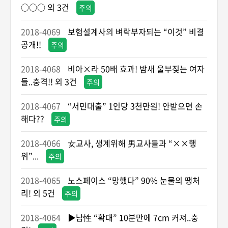
○○○ 외 3건
주의
2018-4069
보험설계사의 벼락부자되는 “이것” 비결
공개!!
주의
2018-4068
비아×라 50배 효과! 밤새 울부짖는 여자
들..충격!! 외 3건
주의
2018-4067
“서민대출” 1인당 3천만원! 안받으면 손
해다??
주의
2018-4066
女교사, 생계위해 男교사들과 “××행
위”...
주의
2018-4065
노스페이스 “망했다” 90% 눈물의 땡처
리! 외 5건
주의
2018-4064
▶남性 “확대” 10분만에 7cm 커져..충