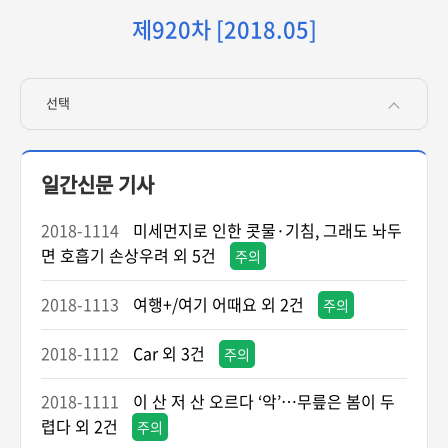
제920차 [2018.05]
선택
일간신문 기사
2018-1114
미세먼지로 인한 콧물·기침, 그래도 놔두
면 호흡기 손상우려 외 5건
주의
2018-1113
여행+/여기 어때요 외 2건
주의
2018-1112
Car 외 3건
주의
2018-1111
이 산 저 산 오르다 ‘악’…무릎은 봄이 두
렵다 외 2건
주의