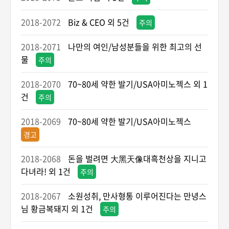
2018-2072
Biz & CEO 외 5건
주의
2018-2071
나만의 여인/남성분들을 위한 최고의 선
물
주의
2018-2070
70~80세 약한 발기/USA아미노젝스 외 1
건
주의
2018-2069
70~80세 약한 발기/USA아미노젝스
경고
2018-2068
돈을 벌려면 大黑天像대흑천상을 지니고
다녀라! 외 1건
주의
2018-2067
소원성취, 만사형통 이루어진다는 만녕스
님 황금복돼지 외 1건
주의