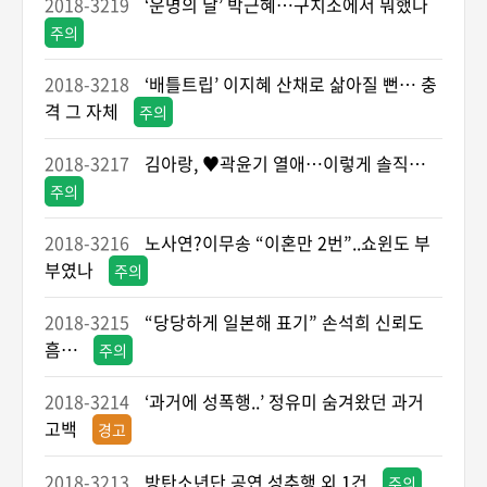
2018-3219
‘운명의 날’ 박근혜…구치소에서 뭐했나
주의
2018-3218
‘배틀트립’ 이지혜 산채로 삶아질 뻔… 충
격 그 자체
주의
2018-3217
김아랑, ♥곽윤기 열애…이렇게 솔직…
주의
2018-3216
노사연?이무송 “이혼만 2번”..쇼윈도 부
부였나
주의
2018-3215
“당당하게 일본해 표기” 손석희 신뢰도
흠…
주의
2018-3214
‘과거에 성폭행..’ 정유미 숨겨왔던 과거
고백
경고
2018-3213
방탄소년단 공연 성추행 외 1건
주의