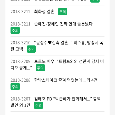
2018-3212
최화정 결혼
주의
2018-3211
손예진-정해인 진짜 연애 들통났다
주의
2018-3210
“윤정수♥김숙 결혼..” 박수홍, 방송서 폭
탄 고백
주의
2018-3209
포르노 배우. “트럼프와의 성관계 당시 비
디오 공개...”
주의
2018-3208
함박스테이크 즐겨 먹었는데... 외 4건
주의
2018-3207
김태호 PD “박근혜가 전화해서...” 깜짝
발언 외 1건
주의