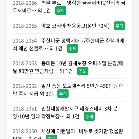
2018-2066
복을 부르는 영험한 금두꺼비!!/신비의 금
두꺼비로… 외 1건
주의
2018-2065
야호 코리아 채용공고(정년 70세)
주의
2018-2064
주한미군 평택시대∼/주한미군 주택과에
서 매년 선불로… 외 1건
주의
2018-2063
동대문 10년 월세보장 오피스텔 분양/매
달 80만원 연금처럼… 외 1건
주의
2018-2062
일산 풍동 오토갤러리 5년간 450만원 매
달 즉시 지급 외 3건
주의
2018-2061
인천내항개발지구 해경스테이 3차 분
양/10년 임대 확정보장… 외 1건
주의
2018-2060
세상에 이런일이...비누로 씻기만 했을뿐
인데… 외 6건