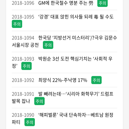
2018-1096
GM에 한국철수 명분 주는 勞
주의
2018-1095
‘강경’ 대표 앉힌 의사들 되레 毒 될 수도
주의
2018-1094
한국당 ‘지방선거 미스터리’/?극우 김문수
서울시장 공천
주의
2018-1093
박원순 3선 도전 핵심기치는 ‘사회적 우
정’
주의
2018-1092
최양식 22%-주낙영 17%
주의
2018-1091
발 빼려는데…‘시리아 화학무기’ 드럼프
발목 잡나
주의
2018-1090
‘해피벌룬’ 국내 단속하자…베트남 원정
파티
주의