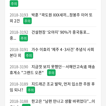
주의
2018-3193
박훈 “곽도원 XXX새끼...정봉주 이어 또
외 2건
주의
2018-3192
건설현장 ‘오야지’ 90%가 중국동포...
중...
주의
2018-3191
가수 이효리 ‘제주 4·3사건’ 추념식 사회
본다 외
주의
2018-3190
지금껏 보지 못했던…서해안고속道 매송
휴게소 "그랜드 오픈"
주의
2018-3189
지드래곤 조교 발탁, 먼저 입소한 주원 후
임 되나?
주의
2018-3188
한고은 “남편 만나고 생활 바뀌었다”...이