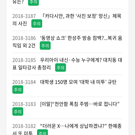
유는?
주의
2018-3187
「카다시안, 과한 ‘사진 보정’ 망신」제목
의 사진
주의
2018-3186
‘동영상 쇼크’ 한성주 방송 컴백?...복귀 움
직임 외 2건
주의
2018-3185
우리아이 내신·수능 누구에게? 대치동 대
표 일타강사 총정리
주의
2018-3184
대학생 150명 모여 ‘대학 내 미투’ 규탄
주의
2018-3183
[이말]“천안함 폭침 주범…바로 접니다”
주의
2018-3182
“더러운 X…나에게 상납하겠냐?” 한예종
서 또 미투
주의