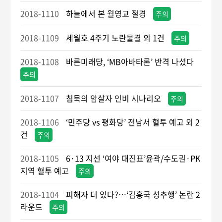
2018-1110
하늘에서 본 월영교 절경
주의
2018-1109
세월호 4주기 노란물결 외 1건
주의
2018-1108
바른미래당, ‘MB아바타론’ 반격 나섰다
주의
2018-1107
침묵의 암살자 인비 시나리오
주의
2018-1106
‘민주당 vs 평화당’ 전남서 혈투 예고 외 2
건
주의
2018-1105
6·13 지선 ‘여야 대진표’윤곽/수도권·PK
지역 혈투 예고
주의
2018-1104
피해자 더 있다?…‘김흥국 성추행’ 논란 2
라운드
주의