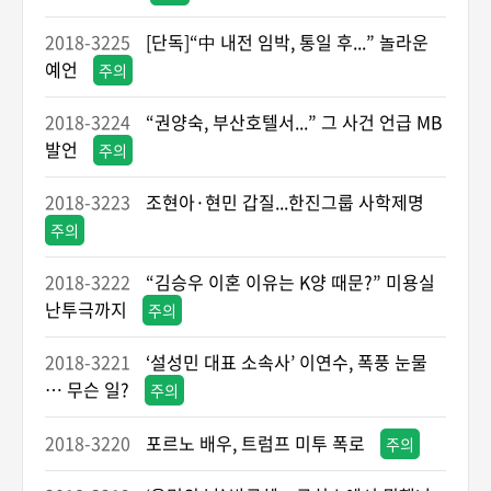
2018-3225
[단독]“中 내전 임박, 통일 후...” 놀라운
예언
주의
2018-3224
“권양숙, 부산호텔서...” 그 사건 언급 MB
발언
주의
2018-3223
조현아·현민 갑질...한진그룹 사학제명
주의
2018-3222
“김승우 이혼 이유는 K양 때문?” 미용실
난투극까지
주의
2018-3221
‘설성민 대표 소속사’ 이연수, 폭풍 눈물
… 무슨 일?
주의
2018-3220
포르노 배우, 트럼프 미투 폭로
주의