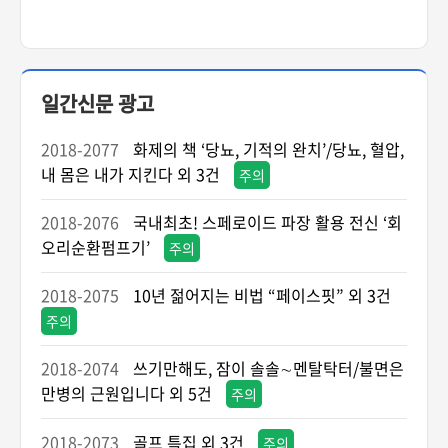
일간신문 광고
2018-2077
화제의 책 ‘당뇨, 기적의 완치’/당뇨, 혈압,
내 몸은 내가 지킨다 외 3건
주의
2018-2076
국내최초! 스페로이드 파장 활용 전신 ‘회
오리순환펌프기’
주의
2018-2075
10년 젊어지는 비법 “페이스핏” 외 3건
주의
2018-2074
쓰기만해도, 잠이 솔솔∼멘탈탁터/불면은
만병의 근원입니다 외 5건
주의
2018-2073
골프 특집 외 3건
주의