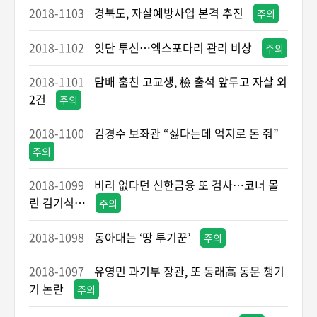
2018-1103
경북도, 자살예방사업 본격 추진
주의
2018-1102
잇단 투신…엑스포다리 관리 비상
주의
2018-1101
담배 훔친 고교생, 檢 출석 앞두고 자살 외
2건
주의
2018-1100
김경수 보좌관 “싫다는데 억지로 돈 줘”
주의
2018-1099
비리 없다던 신한금융 또 검사…코너 몰
린 김기식…
주의
2018-1098
동아대는 ‘땅 투기꾼’
주의
2018-1097
유영민 과기부 장관, 또 동래高 동문 챙기
기 논란
주의