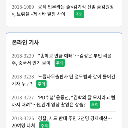
2018-1089
공적 업무라는 金<김기식 신임 금감원장
>, 브뤼셀∼제네바 일정 사이…
주의
온라인 기사
2018-3229
"송혜교 만큼 예뻐"…김정은 부인 리설
주, 중국서 인기 몰이
주의
2018-3228
느릅나무출판사 턴 절도범과 같이 들어간
기자 누구?
주의
2018-3227
‘PD수첩’ 윤중천, “김학의 잘 모시라고 뺨
까지 때려”…性관계 영상 촬영은 상습?
주의
2018-3226
경찰, 사드 반대 주민 3천명 강제해산…
20여명 다쳐
주의