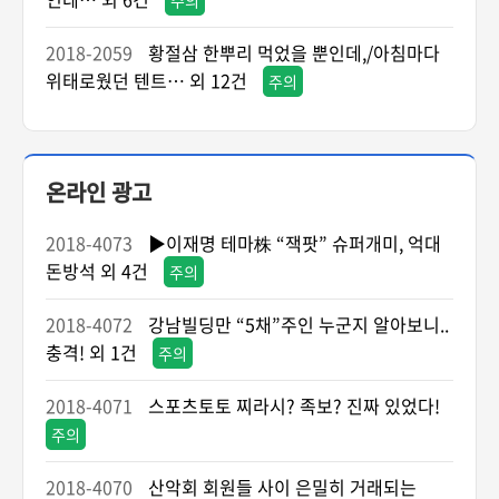
주의
2018-2059
황절삼 한뿌리 먹었을 뿐인데,/아침마다
위태로웠던 텐트… 외 12건
주의
온라인 광고
2018-4073
▶이재명 테마株 “잭팟” 슈퍼개미, 억대
돈방석 외 4건
주의
2018-4072
강남빌딩만 “5채”주인 누군지 알아보니..
충격! 외 1건
주의
2018-4071
스포츠토토 찌라시? 족보? 진짜 있었다!
주의
2018-4070
산악회 회원들 사이 은밀히 거래되는