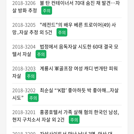
2018-3206
불 탄 컨테이너서 70대 숨진 채 발견…자
살 방화 추정
주의
2018-3205
"레전드"의 배우 베른 트로이어(49) 사
망..자살 추정 외 5건
주의
2018-3204
법정에서 음독자살 시도한 60대 결국 모
텔서 자살
주의
2018-3203
계룡시 軍골프장 여성 캐디 번개탄 피워
자살
주의
2018-3202
최순실 “‘K팝’ 좋아하듯 박 좋아해...자살
시도”
주의
2018-3201
홍콩호텔서 가족 살해 혐의 한국인 남성,
현지 구치소서 자살 외 2건
주의
2018-3200
자살사이트서 만난 남녀 3명, 안산 대