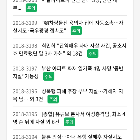
부...
주의
2018-3199
“獨차량돌진 용의자 집에 자동소총…자
살시도·극우광경 접촉도”
주의
2018-3198
최민희 “단역배우 자매 자살 사건, 공소시
효 만료됐단 말 3차 가해” 외 18건
주의
2018-3197
부산 아파트 화재 일가족 4명 사망 ‘동반
자살’ 가능성
주의
2018-3196
성폭행 피해 주장 부부 자살…가해자 지
목 남… 외 3건
주의
2018-3195
[종합] 유튜브 본사서 여성총격범, 최소 4
명 쏜 뒤에 자살 외 6건
주의
2018-3194
불륜 의심…아내 폭행 살해후 자살시도