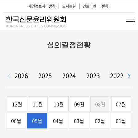
|
|
개인정보처리방침
오시는길
인트라넷
(필독)
심의결정현황
2026
2025
2024
2023
2022
2
12월
11월
10월
09월
08월
07월
06월
05월
04월
03월
02월
01월