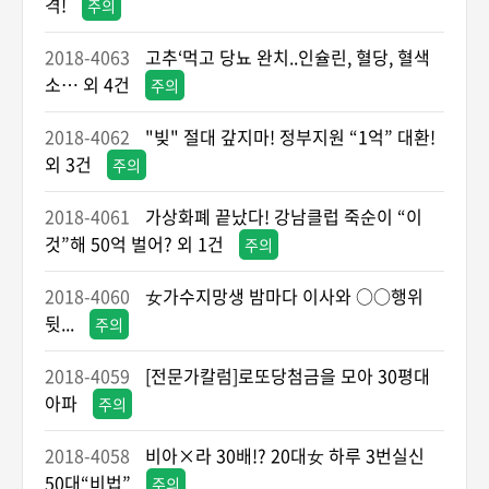
격!
주의
2018-4063
고추‘먹고 당뇨 완치..인슐린, 혈당, 혈색
소… 외 4건
주의
2018-4062
"빚" 절대 갚지마! 정부지원 “1억” 대환!
외 3건
주의
2018-4061
가상화폐 끝났다! 강남클럽 죽순이 “이
것”해 50억 벌어? 외 1건
주의
2018-4060
女가수지망생 밤마다 이사와 ○○행위
뒷...
주의
2018-4059
[전문가칼럼]로또당첨금을 모아 30평대
아파
주의
2018-4058
비아×라 30배!? 20대女 하루 3번실신
50대“비법”
주의