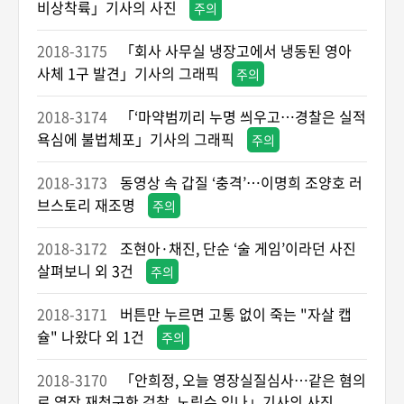
비상착륙」기사의 사진
주의
2018-3175
「회사 사무실 냉장고에서 냉동된 영아
사체 1구 발견」기사의 그래픽
주의
2018-3174
「‘마약범끼리 누명 씌우고…경찰은 실적
욕심에 불법체포」기사의 그래픽
주의
2018-3173
동영상 속 갑질 ‘충격’…이명희 조양호 러
브스토리 재조명
주의
2018-3172
조현아·채진, 단순 ‘술 게임’이라던 사진
살펴보니 외 3건
주의
2018-3171
버튼만 누르면 고통 없이 죽는 "자살 캡
슐" 나왔다 외 1건
주의
2018-3170
「안희정, 오늘 영장실질심사…같은 혐의
로 영장 재청구한 검찰, 노림수 있나」기사의 사진