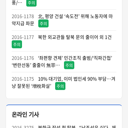
풍/…
주의
2016-1178
北, 평양 건설 ‘속도전’ 위해 노동자에 마
약지급 파문
주의
2016-1177
북한 외교관들 탈북 문의 줄이어 외 1건
주의
2016-1176
‘좌편향 견제’ 민간조직 출범/‘직파간첩’
‘변란선동’ 줄줄이 無罪…
주의
2016-1175
10% 대기업, 이미 법인세 90% 부담…겨
냥 잘못된 ‘增稅화살’
주의
온라인 기사
2016-3275
북한군 장성 첫 탈북...“남조선은 싫다...제