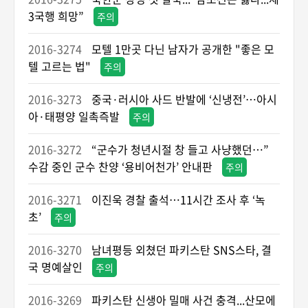
3국행 희망”
주의
2016-3274
모텔 1만곳 다닌 남자가 공개한 "좋은 모
텔 고르는 법"
주의
2016-3273
중국·러시아 사드 반발에 ‘신냉전’…아시
아·태평양 일촉즉발
주의
2016-3272
“군수가 청년시절 창 들고 사냥했던…”
수감 중인 군수 찬양 ‘용비어천가’ 안내판
주의
2016-3271
이진욱 경찰 출석…11시간 조사 후 ‘녹
초’
주의
2016-3270
남녀평등 외쳤던 파키스탄 SNS스타, 결
국 명예살인
주의
2016-3269
파키스탄 신생아 밀매 사건 충격...산모에