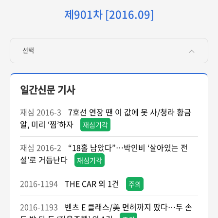
제901차 [2016.09]
선택
일간신문 기사
재심 2016-3
7호선 연장 땐 이 값에 못 사/청라 황금
알, 미리 ‘찜’하자
재심기각
재심 2016-2
“18홀 남았다”…박인비 ‘살아있는 전
설’로 거듭난다
재심기각
2016-1194
THE CAR 외 1건
주의
2016-1193
벤츠 E 클래스/美 면허까지 땄다…두 손