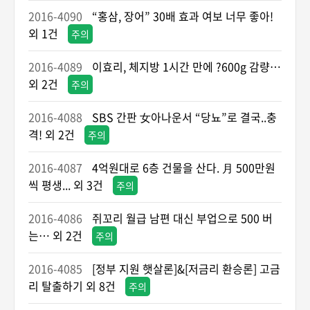
2016-4090
“홍삼, 장어” 30배 효과 여보 너무 좋아!
외 1건
주의
2016-4089
이효리, 체지방 1시간 만에 ?600g 감량…
외 2건
주의
2016-4088
SBS 간판 女아나운서 “당뇨”로 결국..충
격! 외 2건
주의
2016-4087
4억원대로 6층 건물을 산다. 月 500만원
씩 평생... 외 3건
주의
2016-4086
쥐꼬리 월급 남편 대신 부업으로 500 버
는… 외 2건
주의
2016-4085
[정부 지원 햇살론]&[저금리 환승론] 고금
리 탈출하기 외 8건
주의