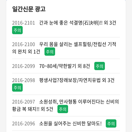
일간신문 광고
2016-2101
간과 눈에 좋은 석결명(石決明)!! 외 3건
주의
2016-2100
우리 몸을 살리는 셀프힐링/전립선 기적
의 완치 외 1건
주의
2016-2099
70~80세/약한발기 외 8건
주의
2016-2098
평생사업?장래보장/자연치유법 외 3건
주의
2016-2097
소원성취, 만사형통 이루어진다는 신비의
황금 복 돼지!! 외 5건
주의
2016-2096
소원을 실어주는 신비한 달마도!
주의