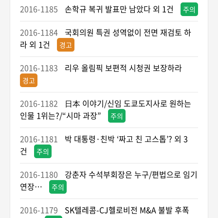
2016-1185
손학규 복귀 발표만 남았다 외 1건
주의
2016-1184
국회의원 특권 성역없이 전면 재검토 하
라 외 1건
경고
2016-1183
리우 올림픽 보편적 시청권 보장하라
경고
2016-1182
日本 이야기/신임 도쿄도지사로 원하는
인물 1위는?/“시마 과장”
주의
2016-1181
박 대통령·친박 ‘짜고 친 고스톱’? 외 3
건
주의
2016-1180
강춘자 수석부회장은 누구/편법으로 임기
연장…
주의
2016-1179
SK텔레콤-CJ헬로비전 M&A 불발 후폭