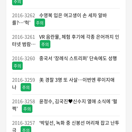
주의
2016-3262
수영복 입은 여고생이 손 세차 알바
를?…‘헉’
주의
2016-3261
VR 음란물, 체험 후기에 각종 은어까지 인
터넷 범람…
주의
2016-3260
중국서 ‘장례식 스트리퍼’ 단속에도 성행
주의
2016-3259
美 경찰 3명 또 사살…이번엔 루이지애
나
주의
2016-3258
윤정수, 김국진♥신수지 열애 소식에 ‘펄
쩍’
주의
2016-3257
‘박잎선, 녹화 중 신봉선 머리채 잡고 난투
극
주의