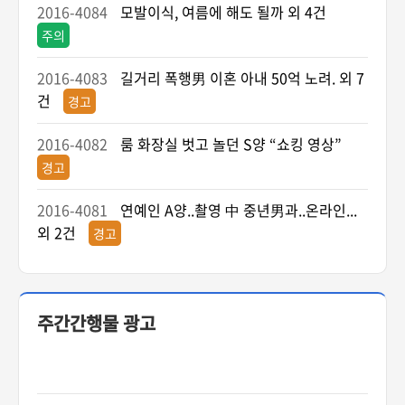
2016-4084
모발이식, 여름에 해도 될까 외 4건
주의
2016-4083
길거리 폭행男 이혼 아내 50억 노려. 외 7
건
경고
2016-4082
룸 화장실 벗고 놀던 S양 “쇼킹 영상”
경고
2016-4081
연예인 A양..촬영 中 중년男과..온라인...
외 2건
경고
주간간행물 광고