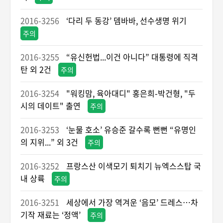
2016-3256
‘다리 두 동강’ 뎀바바, 선수생명 위기
주의
2016-3255
“유신헌법...이건 아니다” 대통령에 직격
탄 외 2건
주의
2016-3254
"워킹맘, 육아대디" 홍은희-박건형, "두
시의 데이트" 출연
주의
2016-3253
‘눈물 호소’ 유승준 갈수록 뻔뻔 “유명인
의 지위...” 외 3건
주의
2016-3252
프랑스산 이색모기 퇴치기 뉴엑스스탑 국
내 상륙
주의
2016-3251
세상에서 가장 역겨운 ‘음모’ 드레스…차
기작 재료는 ‘정액’
주의