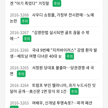
겐 "아기 죽었다" 거짓말
주의
2016-3268
사우디 쇼핑몰, 가정부 전시판매…노예
논란
주의
2016-3267
“김영란법 실시되면 골프 끊을 수 밖
에…”
주의
2016-3266
국내 9번째 "지카바이러스" 감염 환자 발
생…베트남 여행 다녀온 40대 女
주의
2016-3265
서청원 당대표 불출마…당권경쟁 새 국
면
주의
2016-3264
트럼프 부인 멜라니아, 과거 누드사진 잇
달아 공개…美신문 1면 장식 외 1건
주의
2016-3263
여배우, 신개념 투명속옷?…파격 패션