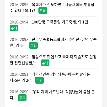
2016-2095
목회자가 전도하면!! 시골교회도 부흥할
수 있다!! 외 1건
주의
2016-2094
100만명 구국통일 기도축제. 외 1건
주의
2016-2093
한국무속협동조합에서 추천한 (유명 무속
인) 외 1건
주의
2016-2092
임상으로 확인하고 국제적 학술지도 인정
한 천연신물질/…
주의
2016-2091
식약청인증 의약외품/-비누형 발라둔
다-5분 외 2건
주의
2016-2090
‘우리 지역 사드반대’ 적(敵)들이 춤을 춘
다!
주의