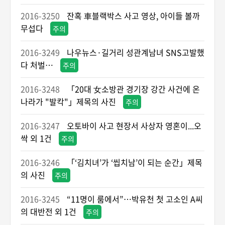
2016-3250
잔혹 車블랙박스 사고 영상, 아이들 볼까
무섭다
주의
2016-3249
나우뉴스·길거리 성관계남녀 SNS고발했
다 처벌…
주의
2016-3248
「20대 女소방관 경기장 강간 사건에 온
나라가 "발칵"」제목의 사진
주의
2016-3247
오토바이 사고 현장서 사상자 영혼이...오
싹 외 1건
주의
2016-3246
「‘김치녀’가 ‘씹치남’이 되는 순간」제목
의 사진
주의
2016-3245
“11명이 룸에서”…박유천 첫 고소인 A씨
의 대반전 외 1건
주의