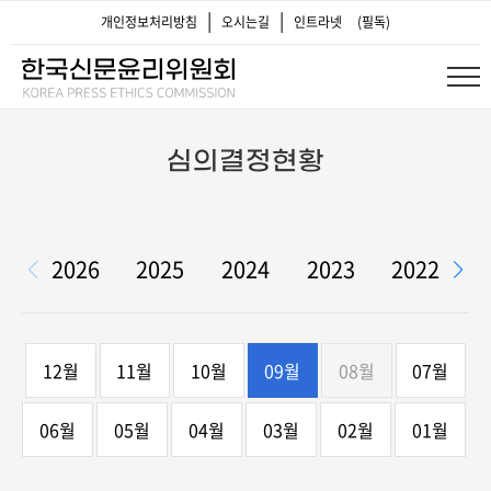
|
|
개인정보처리방침
오시는길
인트라넷
(필독)
심의결정현황
2026
2025
2024
2023
2022
2
12월
11월
10월
09월
08월
07월
06월
05월
04월
03월
02월
01월