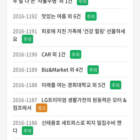
두 발 다 든 ‘자율주행’ 외 1건
주의
2016-1192
맛있는 여름 외 6건
주의
2016-1191
피로에 지친 가족에 ‘건강 힐링’ 선물하세
요
주의
2016-1190
CAR 외 1건
주의
2016-1189
Biz&Market 외 4건
주의
2016-1188
미래를 여는 경희대학교 외 5건
주의
2016-1187
LG프리미엄 생활가전의 원동력은 모터 &
컴프레서
경고
2016-1186
신태용호 세트피스로 피지 밀집수비 깬
다
주의